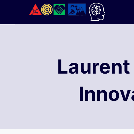
Aller
au
contenu
Laurent 
Innov